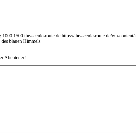
g
1000
1500
the-scenic-route.de
https://the-scenic-route.de/wp-conte
 des blauen Himmels
rer Abenteuer!