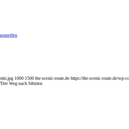
min.jpg
1000
1500
the-scenic-route.de
https://the-scenic-route.de/wp
7
Der Weg nach Sibirien