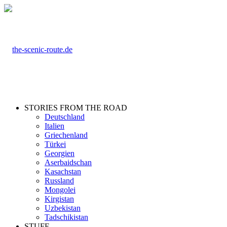
STORIES FROM THE ROAD
Deutschland
Italien
Griechenland
Türkei
Georgien
Aserbaidschan
Kasachstan
Russland
Mongolei
Kirgistan
Uzbekistan
Tadschikistan
STUFF