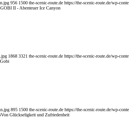
n.jpg
956
1500
the-scenic-route.de
https://the-scenic-route.de/wp-con
3
GOBI II - Abenteuer Ice Canyon
.jpg
1868
3321
the-scenic-route.de
https://the-scenic-route.de/wp-con
Gobi
n.jpg
895
1500
the-scenic-route.de
https://the-scenic-route.de/wp-co
5
Von Glückseligkeit und Zufriedenheit